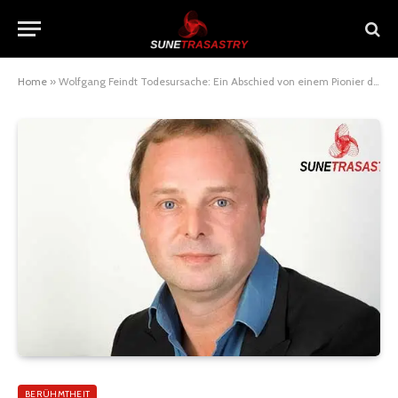
Home
»
Wolfgang Feindt Todesursache: Ein Abschied von einem Pionier des deutschen Fernsehens
BERÜHMTHEIT