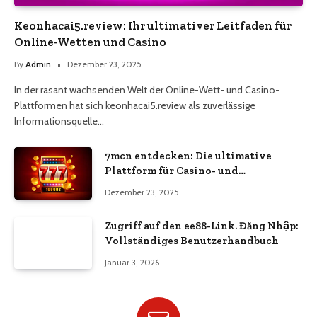
Keonhacai5.review: Ihr ultimativer Leitfaden für
Online-Wetten und Casino
By
Admin
Dezember 23, 2025
In der rasant wachsenden Welt der Online-Wett- und Casino-
Plattformen hat sich keonhacai5.review als zuverlässige
Informationsquelle…
7mcn entdecken: Die ultimative
Plattform für Casino- und
Wettbegeisterte
Dezember 23, 2025
Zugriff auf den ee88-Link. Đăng Nhập:
Vollständiges Benutzerhandbuch
Januar 3, 2026