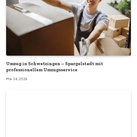
Umzug in Schwetzingen – Spargelstadt mit
professionellem Umzugsservice
Mai 24, 2026