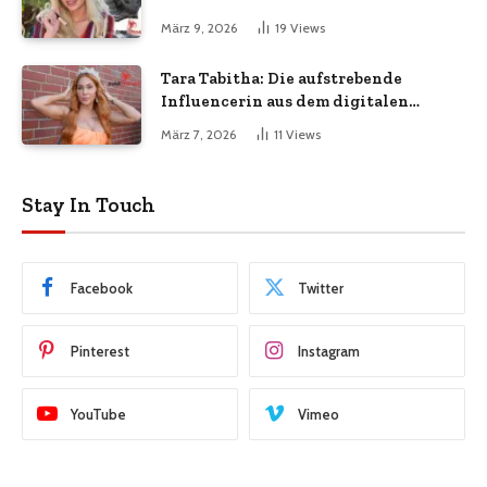
März 9, 2026
19
Views
Tara Tabitha: Die aufstrebende
Influencerin aus dem digitalen
Zeitalter
März 7, 2026
11
Views
Stay In Touch
Facebook
Twitter
Pinterest
Instagram
YouTube
Vimeo