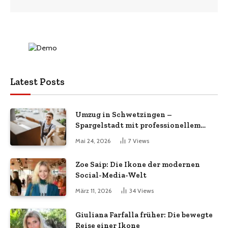
Latest Posts
Umzug in Schwetzingen –
Spargelstadt mit professionellem
Umzugsservice
Mai 24, 2026
7
Views
Zoe Saip: Die Ikone der modernen
Social-Media-Welt
März 11, 2026
34
Views
Giuliana Farfalla früher: Die bewegte
Reise einer Ikone