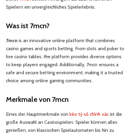
Spielern ein unvergleichliches Spielerlebnis.
Was ist 7mcn?
7mcn
is an innovative online platform that combines
casino games and sports betting. From slots and poker to
live casino tables, the platform provides diverse options
to keep players engaged. Additionally, 7mcn ensures a
safe and secure betting environment, making it a trusted
choice among online gaming communities.
Merkmale von 7mcn
Eines der Hauptmerkmale von
kèo tỷ số chính xác
ist die
große Auswahl an Casinospielen. Spieler können alles
genießen, von klassischen Spielautomaten bis hin zu