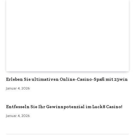
Erleben Sie ultimativen Online-Casino-Spaß mit 23win
Januar 4, 2026
Entfesseln Sie Ihr Gewinnpotenzial im Luck8 Casino!
Januar 4, 2026