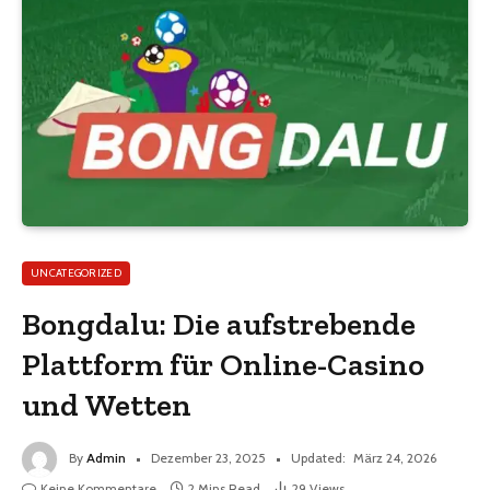
UNCATEGORIZED
Bongdalu: Die aufstrebende
Plattform für Online-Casino
und Wetten
By
Admin
Dezember 23, 2025
Updated:
März 24, 2026
Keine Kommentare
2 Mins Read
29
Views