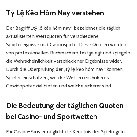
Tỷ Lệ Kèo Hôm Nay verstehen
Der Begriff „tỷ lệ kèo hôm nay“ bezeichnet die täglich
aktualisierten Wettquoten für verschiedene
Sportereignisse und Casinospiele. Diese Quoten werden
von professionellen Buchmachern festgelegt und spiegeln
die Wahrscheinlichkeit verschiedener Ergebnisse wider.
Durch die Überprüfung der „tỷ lệ kèo hôm nay“ können
Spieler einschätzen, welche Wetten ein höheres
Gewinnpotenzial bieten und welche sicherer sind.
Die Bedeutung der täglichen Quoten
bei Casino- und Sportwetten
Für Casino-Fans ermöglicht die Kenntnis der Spielregeln