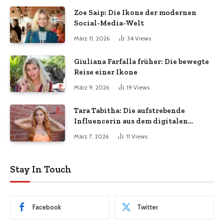
Zoe Saip: Die Ikone der modernen
Social-Media-Welt
März 11, 2026
34
Views
Giuliana Farfalla früher: Die bewegte
Reise einer Ikone
März 9, 2026
19
Views
Tara Tabitha: Die aufstrebende
Influencerin aus dem digitalen
Zeitalter
März 7, 2026
11
Views
Stay In Touch
Facebook
Twitter