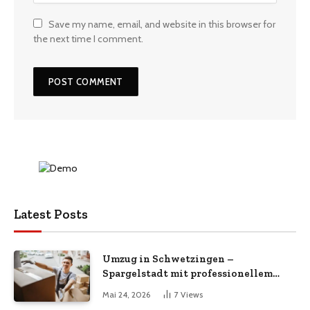
Save my name, email, and website in this browser for
the next time I comment.
Latest Posts
Umzug in Schwetzingen –
Spargelstadt mit professionellem
Umzugsservice
Mai 24, 2026
7
Views