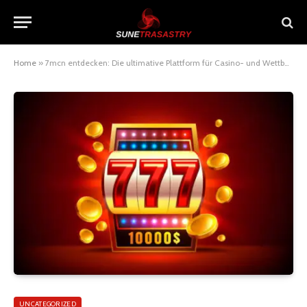
Home
»
7mcn entdecken: Die ultimative Plattform für Casino- und Wettbegeisterte
UNCATEGORIZED