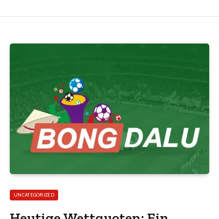
UNCATEGORIZED
Heutige Wettquoten: Ein