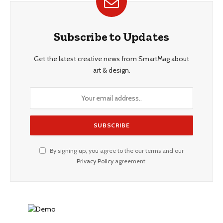
Subscribe to Updates
Get the latest creative news from SmartMag about
art & design.
By signing up, you agree to the our terms and our
Privacy Policy
agreement.