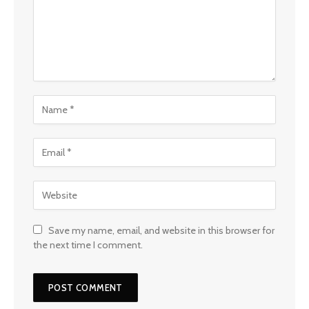
Save my name, email, and website in this browser for
the next time I comment.