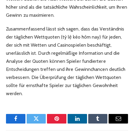
höher sind als die tatsächliche Wahrscheinlichkeit, um Ihren
Gewinn zu maximieren.
Zusammenfassend lässt sich sagen, dass das Verständnis
der täglichen Wettquoten (tỷ lệ kèo hôm nay) für jeden,
der sich mit Wetten und Casinospielen beschäftigt,
unerlässlich ist. Durch regelmäßige Information und die
Analyse der Quoten können Spieler fundiertere
Entscheidungen treffen und ihre Gewinnchancen deutlich
verbessern. Die Überprüfung der täglichen Wettquoten
sollte für ernsthafte Spieler zur täglichen Gewohnheit
werden.
Facebook
Twitter
Pinterest
LinkedIn
Tumblr
Email