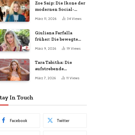
Zoe Saip: Die Ikone der
modernen Social-
Media-Welt
März 11, 2026
34
Views
Giuliana Farfalla
früher: Die bewegte
Reise einer Ikone
März 9, 2026
19
Views
Tara Tabitha: Die
aufstrebende
Influencerin aus dem
März 7, 2026
11
Views
digitalen Zeitalter
tay In Touch
Facebook
Twitter