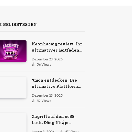
 BELIEBTESTEN
Keonhacai5.review: Ihr
ultimativer Leitfaden
für Online-Wetten und
Dezember 23, 2025
Casino
56
Views
7mcn entdecken: Die
ultimative Plattform
für Casino- und
Dezember 23, 2025
Wettbegeisterte
52
Views
Zugriff auf den ee88-
Link. Đăng Nhập:
Vollständiges
Januar 3, 2026
47
Views