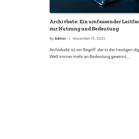
Archivbate: Ein umfassender Leitfa
zur Nutzung und Bedeutung
By
Admin
November 15, 2025
Archivbate ist ein Begriff, der in der heutigen di
Welt immer mehr an Bedeutung gewinnt.…