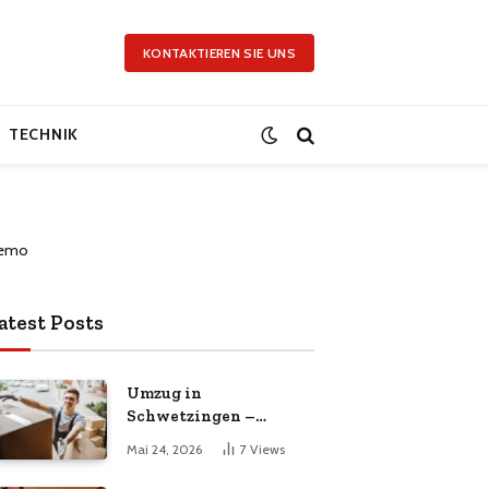
KONTAKTIEREN SIE UNS
TECHNIK
atest Posts
Umzug in
Schwetzingen –
Spargelstadt mit
Mai 24, 2026
7
Views
professionellem
Umzugsservice