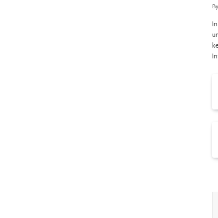
C
B
I
u
k
I