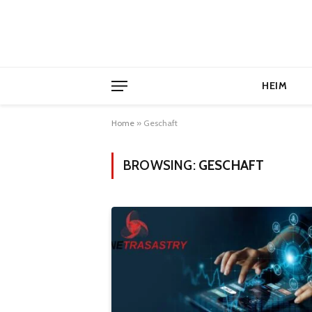
HEIM
Home
»
Geschaft
BROWSING:
GESCHAFT