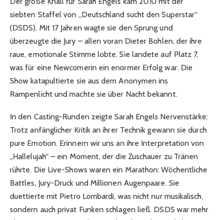
Der große Knall für Sarah Engels kam 2010 mit der
siebten Staffel von „Deutschland sucht den Superstar“
(DSDS). Mit 17 Jahren wagte sie den Sprung und
überzeugte die Jury – allen voran Dieter Bohlen, der ihre
raue, emotionale Stimme lobte. Sie landete auf Platz 7,
was für eine Newcomerin ein enormer Erfolg war. Die
Show katapultierte sie aus dem Anonymen ins
Rampenlicht und machte sie über Nacht bekannt.
In den Casting-Runden zeigte Sarah Engels Nervenstärke:
Trotz anfänglicher Kritik an ihrer Technik gewann sie durch
pure Emotion. Erinnern wir uns an ihre Interpretation von
„Hallelujah“ – ein Moment, der die Zuschauer zu Tränen
rührte. Die Live-Shows waren ein Marathon: Wöchentliche
Battles, Jury-Druck und Millionen Augenpaare. Sie
duettierte mit Pietro Lombardi, was nicht nur musikalisch,
sondern auch privat Funken schlagen ließ. DSDS war mehr