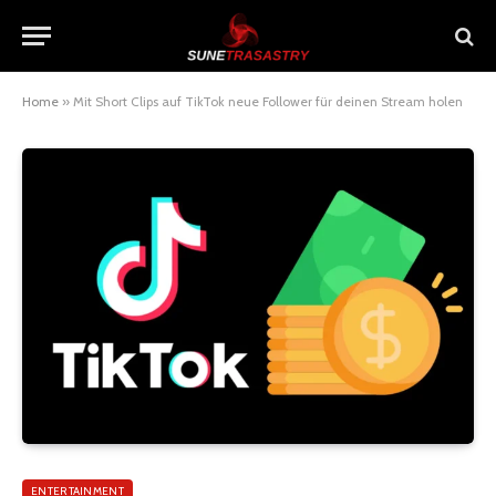
Home
»
Mit Short Clips auf TikTok neue Follower für deinen Stream holen
ENTERTAINMENT