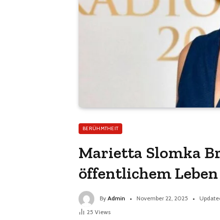
BERÜHMTHEIT
Marietta Slomka B
öffentlichem Lebe
By
Admin
November 22, 2025
Update
25
Views