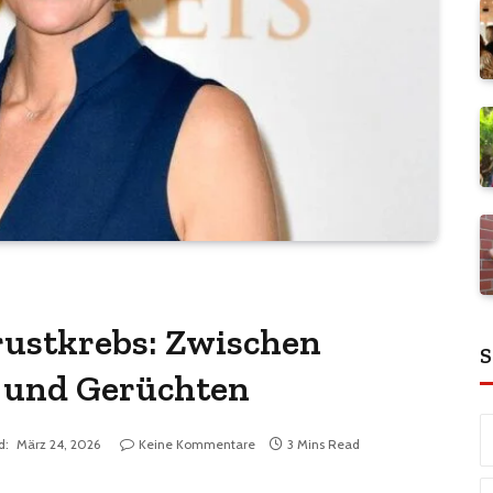
rustkrebs: Zwischen
S
n und Gerüchten
d:
März 24, 2026
Keine Kommentare
3 Mins Read