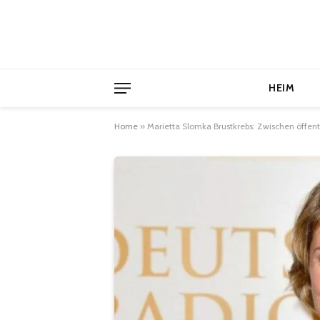
HEIM
Home
»
Marietta Slomka Brustkrebs: Zwischen öffe