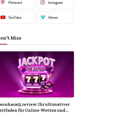
Pinterest
Instagram
YouTube
Vimeo
on't Miss
eonhacai5.review: Ihr ultimativer
eitfaden für Online-Wetten und