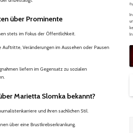
der unbestätigt.​
C
B
I
en über Prominente
u
k
n stets im Fokus der Öffentlichkeit.
I
e Auftritte, Veränderungen im Aussehen oder Pausen
ngnahmen liefern im Gegensatz zu sozialen
n.​
t über Marietta Slomka bekannt?
urnalistenkarriere und ihren sachlichen Stil.
ionen über eine Brustkrebserkrankung.