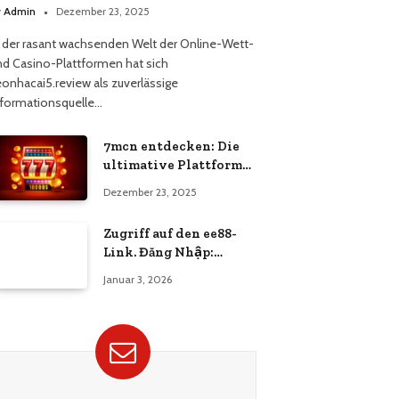
asino
y
Admin
Dezember 23, 2025
n der rasant wachsenden Welt der Online-Wett-
nd Casino-Plattformen hat sich
eonhacai5.review als zuverlässige
nformationsquelle…
7mcn entdecken: Die
ultimative Plattform
für Casino- und
Dezember 23, 2025
Wettbegeisterte
Zugriff auf den ee88-
Link. Đăng Nhập:
Vollständiges
Januar 3, 2026
Benutzerhandbuch