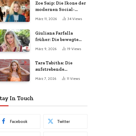
Zoe Saip: Die Ikone der
modernen Social-
Media-Welt
März 11, 2026
34
Views
Giuliana Farfalla
früher: Die bewegte
Reise einer Ikone
März 9, 2026
19
Views
Tara Tabitha: Die
aufstrebende
Influencerin aus dem
März 7, 2026
11
Views
digitalen Zeitalter
tay In Touch
Facebook
Twitter