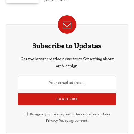
Januar 3, 2026
Subscribe to Updates
Get the latest creative news from SmartMag about
art & design.
By signing up, you agree to the our terms and our
Privacy Policy
agreement.