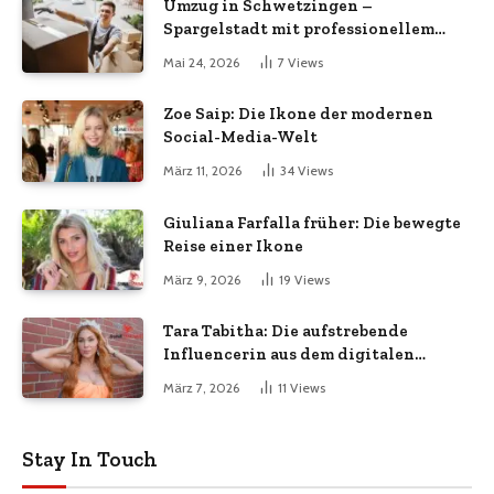
Umzug in Schwetzingen –
Spargelstadt mit professionellem
Umzugsservice
Mai 24, 2026
7
Views
Zoe Saip: Die Ikone der modernen
Social-Media-Welt
März 11, 2026
34
Views
Giuliana Farfalla früher: Die bewegte
Reise einer Ikone
März 9, 2026
19
Views
Tara Tabitha: Die aufstrebende
Influencerin aus dem digitalen
Zeitalter
März 7, 2026
11
Views
Stay In Touch