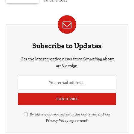
Januar 3, 2026
Subscribe to Updates
Get the latest creative news from SmartMag about
art & design.
By signing up, you agree to the our terms and our
Privacy Policy
agreement.