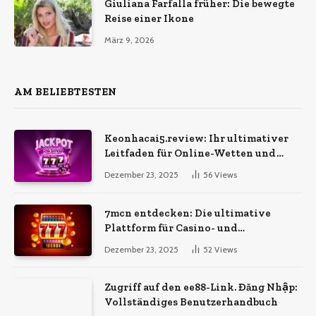
Giuliana Farfalla früher: Die bewegte
Reise einer Ikone
März 9, 2026
AM BELIEBTESTEN
Keonhacai5.review: Ihr ultimativer
Leitfaden für Online-Wetten und
Casino
Dezember 23, 2025
56
Views
7mcn entdecken: Die ultimative
Plattform für Casino- und
Wettbegeisterte
Dezember 23, 2025
52
Views
Zugriff auf den ee88-Link. Đăng Nhập:
Vollständiges Benutzerhandbuch