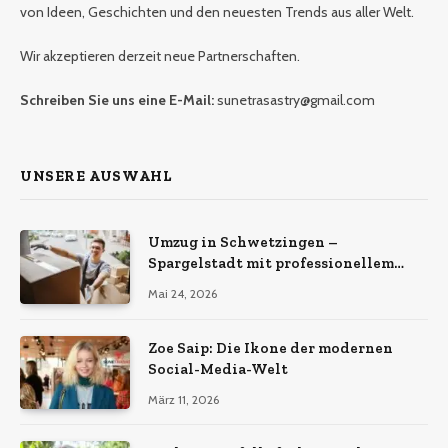
von Ideen, Geschichten und den neuesten Trends aus aller Welt.
Wir akzeptieren derzeit neue Partnerschaften.
Schreiben Sie uns eine E-Mail:
sunetrasastry@gmail.com
UNSERE AUSWAHL
Umzug in Schwetzingen –
Spargelstadt mit professionellem
Umzugsservice
Mai 24, 2026
Zoe Saip: Die Ikone der modernen
Social-Media-Welt
März 11, 2026