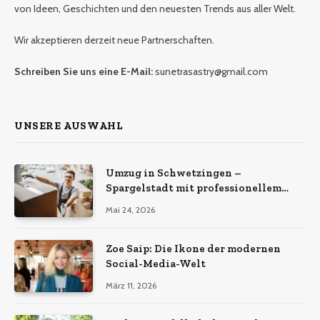
von Ideen, Geschichten und den neuesten Trends aus aller Welt.
Wir akzeptieren derzeit neue Partnerschaften.
Schreiben Sie uns eine E-Mail:
sunetrasastry@gmail.com
UNSERE AUSWAHL
Umzug in Schwetzingen –
Spargelstadt mit professionellem
Umzugsservice
Mai 24, 2026
Zoe Saip: Die Ikone der modernen
Social-Media-Welt
März 11, 2026