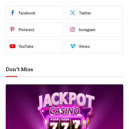
Facebook
Twitter
Pinterest
Instagram
YouTube
Vimeo
Don't Miss