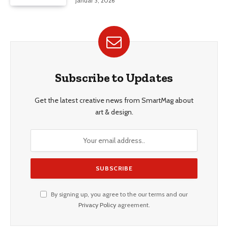
Januar 3, 2026
Subscribe to Updates
Get the latest creative news from SmartMag about
art & design.
By signing up, you agree to the our terms and our
Privacy Policy
agreement.