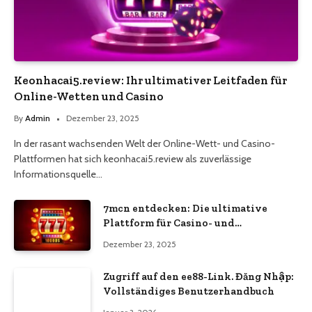
Keonhacai5.review: Ihr ultimativer Leitfaden für
Online-Wetten und Casino
By
Admin
Dezember 23, 2025
In der rasant wachsenden Welt der Online-Wett- und Casino-
Plattformen hat sich keonhacai5.review als zuverlässige
Informationsquelle…
7mcn entdecken: Die ultimative
Plattform für Casino- und
Wettbegeisterte
Dezember 23, 2025
Zugriff auf den ee88-Link. Đăng Nhập:
Vollständiges Benutzerhandbuch